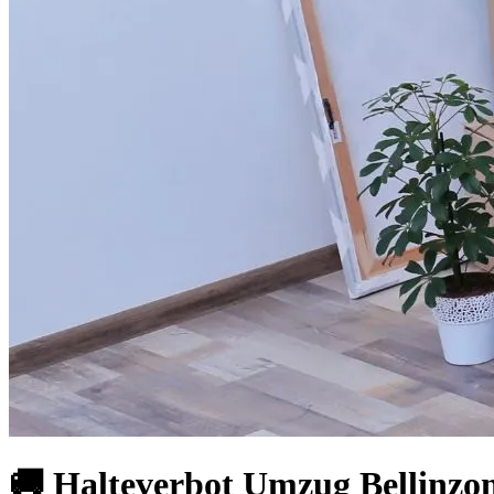
🚚 Halteverbot Umzug Bellinzon