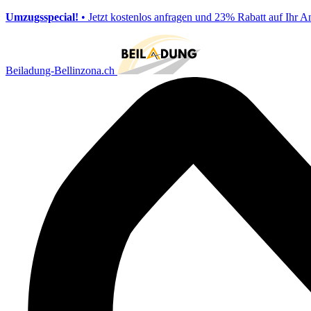
Umzugsspecial!
• Jetzt kostenlos anfragen und 23% Rabatt auf Ihr A
Beiladung-Bellinzona.ch