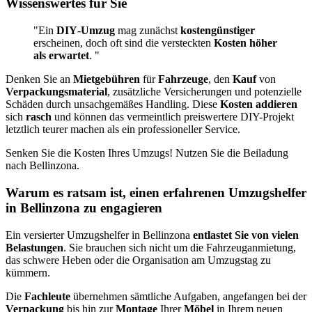
Wissenswertes für Sie
"Ein
DIY
-
Umzug
mag zunächst
kostengünstiger
erscheinen, doch oft sind die versteckten
Kosten höher
als erwartet
. "
Denken Sie an
Mietgebühren
für
Fahrzeuge
, den
Kauf
von
Verpackungsmaterial
, zusätzliche Versicherungen und potenzielle
Schäden durch unsachgemäßes Handling. Diese
Kosten addieren
sich
rasch
und können das vermeintlich preiswertere DIY-Projekt
letztlich teurer machen als ein professioneller Service.
Senken Sie die Kosten Ihres Umzugs! Nutzen Sie die Beiladung
nach Bellinzona.
Warum es ratsam ist, einen erfahrenen Umzugshelfer
in Bellinzona zu engagieren
Ein versierter Umzugshelfer in Bellinzona
entlastet Sie von vielen
Belastungen
. Sie brauchen sich nicht um die Fahrzeuganmietung,
das schwere Heben oder die Organisation am Umzugstag zu
kümmern.
Die
Fachleute
übernehmen sämtliche Aufgaben, angefangen bei der
Verpackung
bis hin zur
Montage
Ihrer
Möbel
in Ihrem neuen