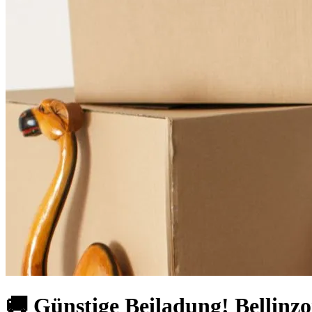
🚚 Günstige Beiladung! Bellinz