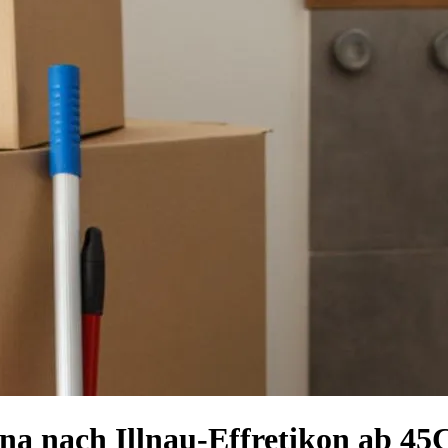
ona nach Illnau-Effretikon ab 4