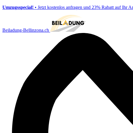
Umzugsspecial!
• Jetzt kostenlos anfragen und 23% Rabatt auf Ihr A
Beiladung-Bellinzona.ch