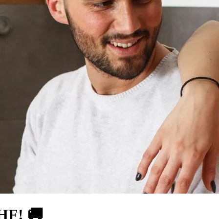
HF! 🚚