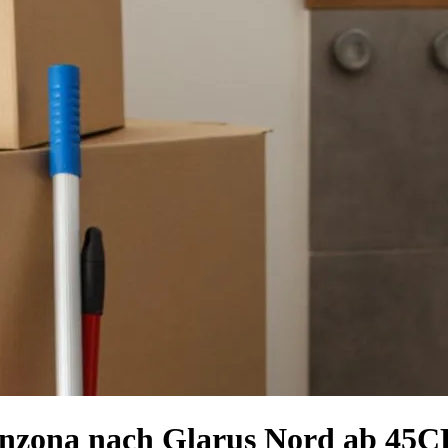
linzona nach Glarus Nord ab 45C