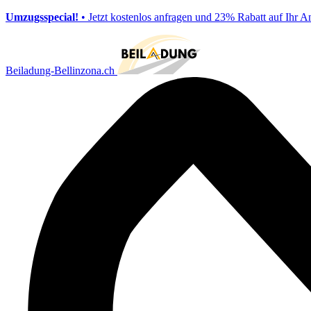
Umzugsspecial!
• Jetzt kostenlos anfragen und 23% Rabatt auf Ihr A
Beiladung-Bellinzona.ch