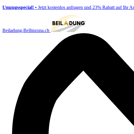
Umzugsspecial!
• Jetzt kostenlos anfragen und 23% Rabatt auf Ihr A
Beiladung-Bellinzona.ch